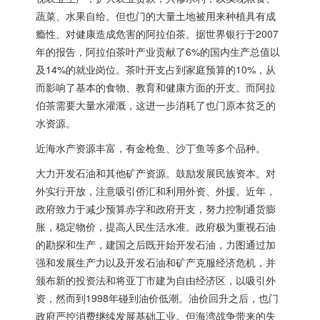
蔬菜、水果自给。但也门的大量土地被用来种植具有成
瘾性、对健康造成危害的阿拉伯茶。据世界银行于2007
年的报告，阿拉伯茶叶产业贡献了6%的国内生产总值以
及14%的就业岗位。茶叶开支占到家庭预算的10%，从
而影响了基本的食物、教育和健康方面的开支。而阿拉
伯茶需要大量水灌溉，这进一步消耗了也门原本贫乏的
水资源。
近海水产资源丰富，有金枪鱼、沙丁鱼等多个品种。
大力开发石油和其他矿产资源。鼓励发展民族资本。对
外实行开放，注意吸引侨汇和利用外资、外援。近年，
政府致力于减少预算赤字和政府开支，努力控制通货膨
胀，稳定物价，提高人民生活水准。政府极为重视石油
的勘探和生产，建国之后既开始开发石油，力图通过加
强和发展生产力以及开发石油和矿产克服经济危机，并
颁布新的投资法和将亚丁市建为自由经济区，以吸引外
资，然而到1998年碰到油价低潮。油价回升之后，也门
政府严控消费继续发展基础工业。但海湾战争带来的失