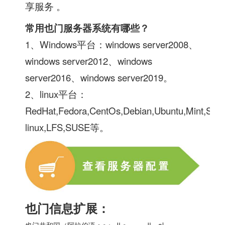
享服务 。
常用
也门服务器
系统有哪些？
1、Windows平台：windows server2008、
windows server2012、windows
server2016、windows server2019。
2、linux平台：
RedHat,Fedora,CentOs,Debian,Ubuntu,Mint,Slac
linux,LFS,SUSE等。
也门信息扩展：