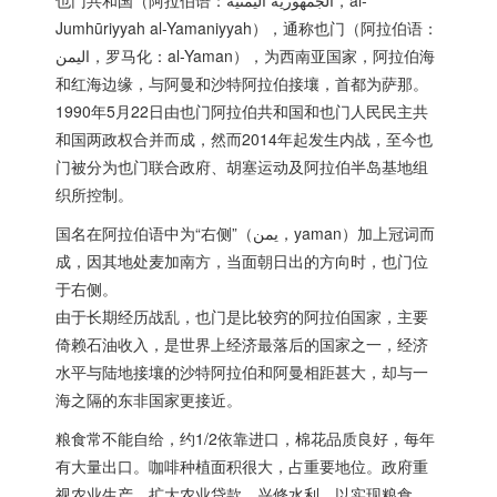
也门共和国（阿拉伯语：الجمهورية اليمنية‎，al-
Jumhūriyyah al-Yamaniyyah），通称也门（阿拉伯语：
اليمن‎，罗马化：al-Yaman），为西南亚国家，阿拉伯海
和红海边缘，与阿曼和沙特阿拉伯接壤，首都为萨那。
1990年5月22日由也门阿拉伯共和国和也门人民民主共
和国两政权合并而成，然而2014年起发生内战，至今也
门被分为也门联合政府、胡塞运动及阿拉伯半岛基地组
织所控制。
国名在阿拉伯语中为“右侧”（يمن，yaman）加上冠词而
成，因其地处麦加南方，当面朝日出的方向时，也门位
于右侧。
由于长期经历战乱，也门是比较穷的阿拉伯国家，主要
倚赖石油收入，是世界上经济最落后的国家之一，经济
水平与陆地接壤的沙特阿拉伯和阿曼相距甚大，却与一
海之隔的东非国家更接近。
粮食常不能自给，约1/2依靠进口，棉花品质良好，每年
有大量出口。咖啡种植面积很大，占重要地位。政府重
视农业生产，扩大农业贷款，兴修水利，以实现粮食、