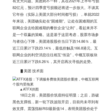
有太大问题。美团则不一样，其在2021年上半年亏损
82亿元，预计四季度亏损额还将进一步放大。不谈其
它年份（实际上美团大部分时间都亏损），单就2022
年来说，美团确实处在“困难期”。让处在困难期的互
联网企业去给困难期的餐饮企业“让利”，看起来并不
是一个双赢的策略。这是基于这层考虑，股票市场参
与者信心下降，美团港股股价当日下跌14.86％，最
近三日累计下跌23.14％，最低价触及166.8港元。互
联网企业的利空消息往往相互“传染”，中概互联板块
近三日累计下跌6.26％，其开启再次寻低的走势。
▋美团 技术面
▲ATFX供图
18日之前，美团股价筑底特征明显；之后，跌破
黑色支撑线，新一轮下跌波段开启，目前尚未寻到有
效支撑。震荡指标RSI最新值14，表明美团股价处于