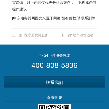
需谨慎，以上内容仅代表分析师观点，且不构成任何
操作建议。
[
中东服务器
网图文来源于网络,如有侵权,请联系删除]
上一篇:
医疗互联网服务领
下一篇:
助力冰雪运动破
域再传喜讯，珍乳网乳腺专
圈，本届冬奥背后的互联网
科APP上线
力量
7× 24小时服务热线
400-808-5836
联系我们
查看优惠