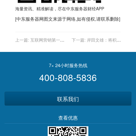
海量资讯、精准解读，尽在
中东服务器
财经APP
[
中东服务器
网图文来源于网络,如有侵权,请联系删除]
上一篇:
互联网营销第一股,
下一篇:
岸田文雄：将积极
入选中国商业百强榜,阿里战
支持日企向非洲和中东拓展
略入股,股票回撤78%
业务
7× 24小时服务热线
400-808-5836
联系我们
查看优惠