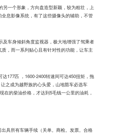
外的另一个形象，方向盘造型新颖，较为粗壮，上
的全息影像系统，有了这些摄像头的辅助，不管
显示及车身倾斜角度监视器，极大地增强了驾乘者
气质，而一系列贴心且有针对性的功能，让车主
77匹 ，1600-2400转速间可达450扭矩，拖
承载，让之成为越野族的心头爱，山地豁车必选车
现在的柴油价格，才达到5毛钱一公里的油耗，
出具所有车辆手续（关单。商检。发票。合格