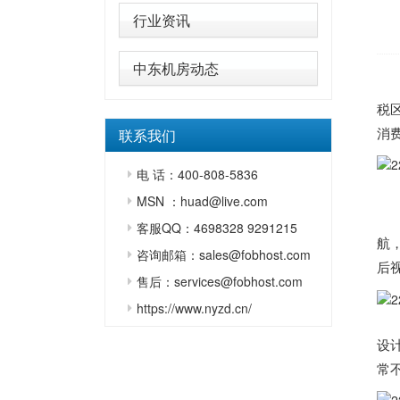
行业资讯
中东机房动态
全
税
消费
联系我们
电 话：400-808-5836
车型
MSN ：huad@live.com
配
客服QQ：4698328 9291215
航
咨询邮箱：sales@fobhost.com
后
售后：services@fobhost.com
https://www.nyzd.cn/
2
设
常