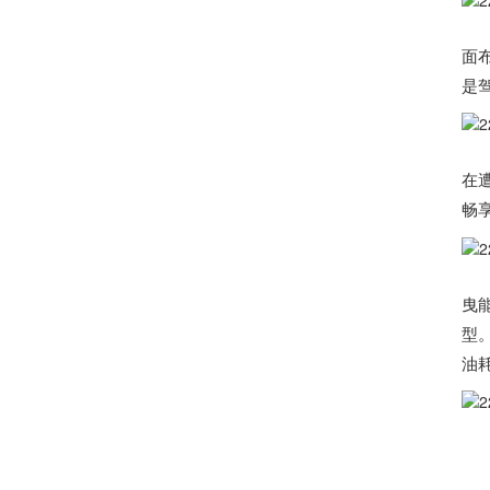
2
面
是
2
在
畅
20
曳
型
油
详情
全