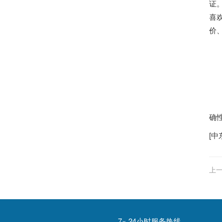
证
喜
价
经
经
经销
免
确
[
中
上一
7× 24小时服务热线