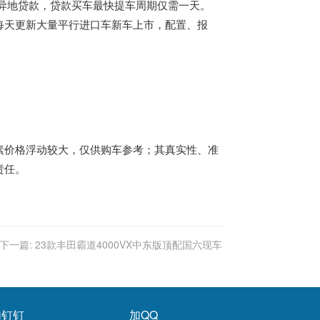
异地贷款，贷款买车最快提车周期仅需一天。
每天更新大量平行进口车新车上市，配置、报
价格浮动较大，仅供购车参考；其真实性、准
责任。
下一篇:
23款丰田霸道4000VX中东版顶配国六现车
加钉钉
加QQ