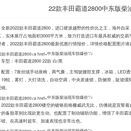
22款丰田霸道2800中东版
新2022款丰田霸道2800，进口硬派越野的性价比之王，海外自
区，实体展厅占地面积3000平方米，致力打造进口车最具权威的交
者，2022款丰田霸道2800最新优惠行情报价，详情价格配置图片请咨询：
中东版柴油现车惊爆价”/>
：丰田霸道2800 22款 白/黑
置：7座丝绒手动座椅，两气囊，主驾驶腰部支撑，冰箱，LED透
，19轮，雾灯，大灯清洗，自动空调，中央差速锁，防侧滑，陡坡缓
视镜。
中东版柴油现车惊爆价”/>
022款丰田霸道2800镂空的镀铬前格栅威武无比，仿佛就是宣誓
计的备胎罩则比现款更生动。也配置了制动辅助功能，增强了丰田霸
不错。在高速时超车、加速表现也非常出色。
中东版柴油现车惊爆价”/>