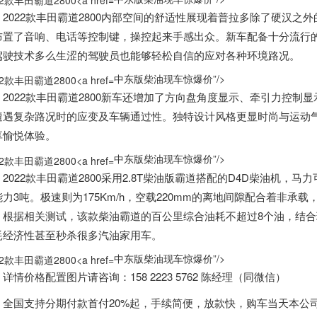
022款丰田霸道2800内部空间的舒适性展现着普拉多除了硬汉之
布置了音响、电话等控制键，操控起来手感出众。新车配备十分流行
驾驶技术多么生涩的驾驶员也能够轻松自信的应对各种环境路况。
中东版柴油现车惊爆价”/>
022款丰田霸道2800新车还增加了方向盘角度显示、牵引力控制
遭遇复杂路况时的应变及车辆通过性。独特设计风格更显时尚与运动
享愉悦体验。
中东版柴油现车惊爆价”/>
22款丰田霸道2800采用2.8T柴油版霸道搭配的D4D柴油机，马力可达1
能力3吨。极速则为175Km/h，空载220mm的离地间隙配合着非
。根据相关测试，该款柴油霸道的百公里综合油耗不超过8个油，结合
耗经济性甚至秒杀很多汽油家用车。
中东版柴油现车惊爆价”/>
价格配置图片请咨询：158 2223 5762 陈经理（同微信）
国支持分期付款首付20%起，手续简便，放款快，购车当天本公司