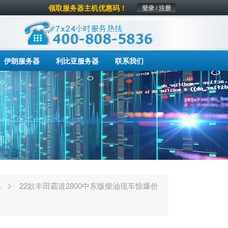
领取服务器主机优惠码！
登录 / 注册
伊朗服务器
利比亚服务器
联系我们
讯
22款丰田霸道2800中东版柴油现车惊爆价