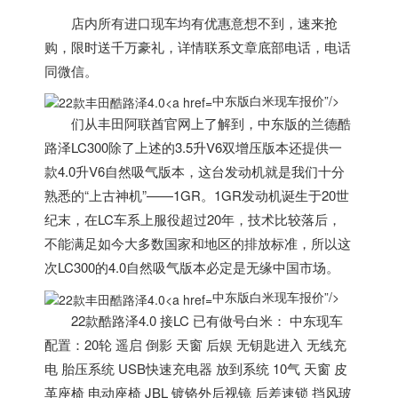
店内所有进口现车均有优惠意想不到，速来抢
购，限时送千万豪礼，详情联系文章底部电话，电话
同微信。
中东版白米现车报价”/>
们从丰田阿联酋官网上了解到，
中东
版的兰德酷
路泽LC300除了上述的3.5升V6双增压版本还提供一
款4.0升V6自然吸气版本，这台发动机就是我们十分
熟悉的“上古神机”——1GR。1GR发动机诞生于20世
纪末，在LC车系上服役超过20年，技术比较落后，
不能满足如今大多数国家和地区的排放标准，所以这
次LC300的4.0自然吸气版本必定是无缘中国市场。
中东版白米现车报价”/>
22款酷路泽4.0 接LC 已有做号白米：
中东
现车
配置：20轮 遥启 倒影 天窗 后娱 无钥匙进入 无线充
电 胎压系统 USB快速充电器 放到系统 10气 天窗 皮
革座椅 电动座椅 JBL 镀铬外后视镜 后差速锁 挡风玻