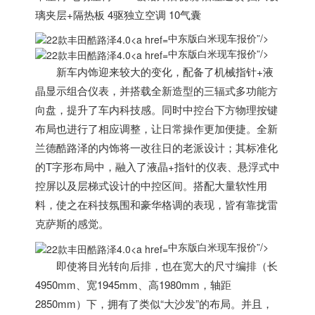
璃夹层+隔热板 4驱独立空调 10气囊
中东版白米现车报价”/>
中东版白米现车报价”/>
新车内饰迎来较大的变化，配备了机械指针+液
晶显示组合仪表，并搭载全新造型的三辐式多功能方
向盘，提升了车内科技感。同时中控台下方物理按键
布局也进行了相应调整，让日常操作更加便捷。全新
兰德酷路泽的内饰将一改往日的老派设计；其标准化
的T字形布局中，融入了液晶+指针的仪表、悬浮式中
控屏以及层梯式设计的中控区间。搭配大量软性用
料，使之在科技氛围和豪华格调的表现，皆有靠拢雷
克萨斯的感觉。
中东版白米现车报价”/>
即使将目光转向后排，也在宽大的尺寸编排（长
4950mm、宽1945mm、高1980mm，轴距
2850mm）下，拥有了类似“大沙发”的布局。并且，