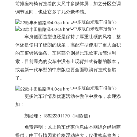
前排座椅椅背挂着的大尺寸多媒体屏，加之分区空调
调节区间，也让它多了几分豪华感。
中东版白米现车报价”/>
中东版白米现车报价”/>
车身侧面造型也还是保持了厚重壮硕的风格，整
体还是使用了硬朗的线条，高配车型使用了更大面积
的车窗镀铬饰条。车尾部分则是比现款更加简洁利
索，目前曝光的实车中没有出现背挂式备胎的版本，
或者新一代车型的
中东
版也要全面取消背挂式备胎
了。
中东版白米现车报价”/>
更多汽车详情及优惠活动在微信中发布，欢迎添
加！
刘经理：18622391170（同微信）
免责声明：以上购车优惠信息由本网综合经销商
提供，由于行情因素价格浮动较大，仅供购车参考；