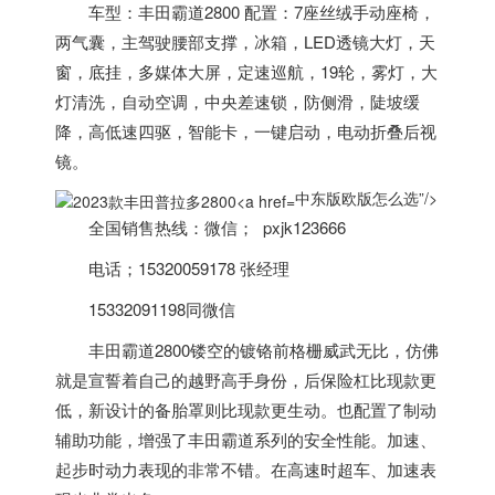
车型：丰田霸道2800 配置：7座丝绒手动座椅，
两气囊，主驾驶腰部支撑，冰箱，LED透镜大灯，天
窗，底挂，多媒体大屏，定速巡航，19轮，雾灯，大
灯清洗，自动空调，中央差速锁，防侧滑，陡坡缓
降，高低速四驱，智能卡，一键启动，电动折叠后视
镜。
中东版欧版怎么选”/>
全国销售热线：微信； pxjk123666
电话；15320059178 张经理
15332091198同微信
丰田霸道2800镂空的镀铬前格栅威武无比，仿佛
就是宣誓着自己的越野高手身份，后保险杠比现款更
低，新设计的备胎罩则比现款更生动。也配置了制动
辅助功能，增强了丰田霸道系列的安全性能。加速、
起步时动力表现的非常不错。在高速时超车、加速表