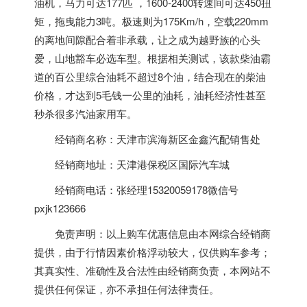
油机，马力可达177匹 ，1600-2400转速间可达450扭
矩，拖曳能力3吨。极速则为175Km/h，空载220mm
的离地间隙配合着非承载，让之成为越野族的心头
爱，山地豁车必选车型。根据相关测试，该款柴油霸
道的百公里综合油耗不超过8个油，结合现在的柴油
价格，才达到5毛钱一公里的油耗，油耗经济性甚至
秒杀很多汽油家用车。
经销商名称：天津市滨海新区金鑫汽配销售处
经销商地址：天津港保税区国际汽车城
经销商电话：张经理15320059178微信号
pxjk123666
免责声明：以上购车优惠信息由本网综合经销商
提供，由于行情因素价格浮动较大，仅供购车参考；
其真实性、准确性及合法性由经销商负责，本网站不
提供任何保证，亦不承担任何法律责任。