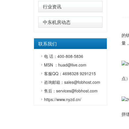
行业资讯
中东机房动态
天
的
量
联系我们
↓↓
电 话：400-808-5836
MSN ：huad@live.com
外
客服QQ：4698328 9291215
点
咨询邮箱：sales@fobhost.com
↓↓
售后：services@fobhost.com
https://www.nyzd.cn/
2
拼
配