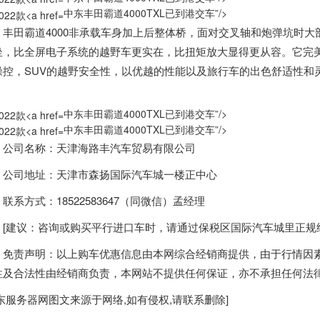
中东丰田霸道4000TXL已到港交车”/>
田霸道4000非承载车身加上后整体桥，面对交叉轴和炮弹坑时大
坐，比全屏电子系统的越野车更实在，比扭矩放大显得更从容。它完
操控，SUV的越野安全性，以优越的性能以及旅行车的出色舒适性和
。
中东丰田霸道4000TXL已到港交车”/>
中东丰田霸道4000TXL已到港交车”/>
司名称：天津海路丰汽车贸易有限公司
司地址：天津市森扬国际汽车城一楼正中心
系方式：18522583647（同微信）孟经理
建议：咨询或购买平行进口车时，请通过保税区国际汽车城里正规经
责声明：以上购车优惠信息由本网综合经销商提供，由于行情因素
性及合法性由经销商负责，本网站不提供任何保证，亦不承担任何法
东服务器
网图文来源于网络,如有侵权,请联系删除]