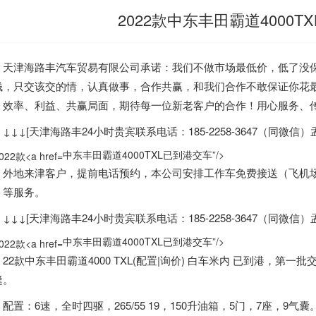
2022款中东丰田霸道4000T
津海路丰汽车贸易有限公司承诺：我们不做市场最低价，低了没保
钱，只交该交的情，认真做事，合作共赢，和我们合作不敢保证你花
，效率、利益、共赢局面，期待每一位新老客户的合作！用心服务、
↓[天津海路丰24小时贵宾联系电话：185-2258-3647（同微信）孟
中东丰田霸道4000TXL已到港交车”/>
地来津客户，提前电话预约，本公司安排工作车免费接送（飞机场
）等服务。
↓[天津海路丰24小时贵宾联系电话：185-2258-3647（同微信）孟
中东丰田霸道4000TXL已到港交车”/>
2款
中东
丰田霸道4000 TXL(配置|询价) 白车米内 已到港，
缝。
置：6速，全时四驱，265/55 19，150升油箱，5门，7座，9