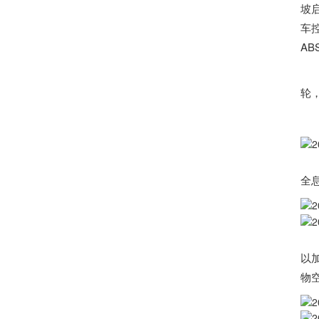
坡
车
AB
后
轮
↓↓
丰
全
丰
以
物