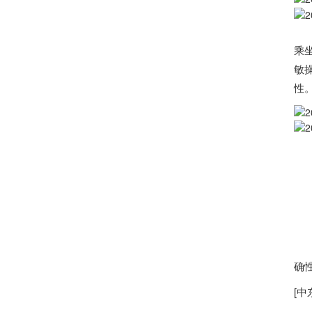
丰
乘
敏
性
公
公
联
[
免
确
[
中