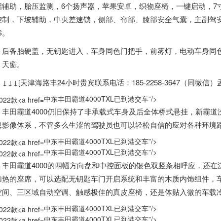
启辅助，胎压监测，6个扬声器，苹果安卓，织物座椅，一键启动，7
控制，下坡辅助，中央差速锁，侧部、帘部、膝部安全气囊，主副驾
S。
备胎硬盖，无钥匙进入，车身同色门把手，前雾灯，电动车身同色
，天窗。
↓[天津海路丰24小时贵宾联系电话：185-2258-3647（同微信）孟
中东丰田霸道4000TXL已到港交车”/>
田霸道4000仍旧保持了非承载式车身及后全体桥式悬挂，新霸道
息影像体系，不管多么生涩的驾驶员也可以轻松自信的应对各种环境
中东丰田霸道4000TXL已到港交车”/>
中东丰田霸道4000TXL已到港交车”/>
田霸道4000的四幅方向盘和中控面板的银色双竖条相呼应，还在
加热的座席，可以选配无钥匙车门开启系统和丰富的木质内饰组件，
空间、三区域自动空调、触感极佳的真皮座椅，还是体贴入微的车载
中东丰田霸道4000TXL已到港交车”/>
中东丰田霸道4000TXL已到港交车”/>