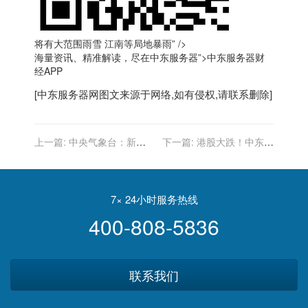
将有大范围雨雪 江南等局地暴雨” />
海量资讯、精准解读，尽在
中东
服务器”>
中东
服务器财
经APP
[
中东服务器
网图文来源于网络,如有侵权,请联系删除]
上一篇:
中央气象台：新一
下一篇:
港股大跌！中东土
股较强冷空气来袭 我国中东
豪要出手？这家银行股大涨
部将有大范围雨雪天气
后快速回落
7× 24小时服务热线
400-808-5836
联系我们