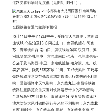
道路受雾影响能见度低（见图3、附件1）。
中东部将有大范围雨雪 江南等局地
暴雨”/>
图3 全国公路气象预报图（2月11日14时-12日14
时）
全国铁路交通气象影响预报
预计11日中午至12日中午，受降雪天气影响，兰新线
达坂城-乌拉泊及托托-阿拉山口、南疆线望布-阿克
苏、青藏线曲吾-南山口、滨绥线哈尔滨-绥芬河、滨
洲线哈尔滨-扎兰屯、京包线南口-包头、包兰线包头-
公庙子及乌海西-中卫、京哈线兰棱-哈尔滨、京广线
窦店-高邑、陇海线蔡家坡-兰州、宝成线凤州-宝鸡等
铁路线路注意防范低温冰冻对铁路运行带来的不利影
响；受较强降水天气影响，京九线九江-南昌等铁路
线路注意防范次生灾害对铁路运行带来的不利影响；
兰新线哈密东-吐鲁番、青藏线当雄-安多等铁路线路
注意防范大风对铁路运行带来的不利影响；京九线北
京西-聊城北、京广线丰台-邯郸、京沪线北京南-平