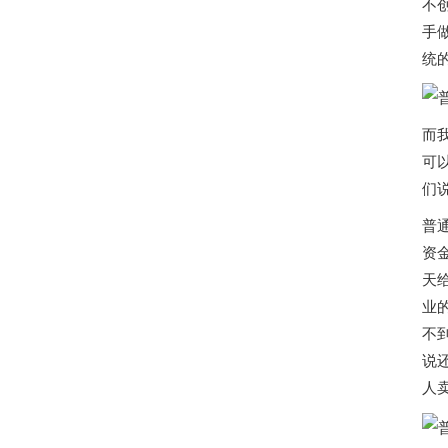
不
手
统
而
可
们
普
资
天
业
不
说
人