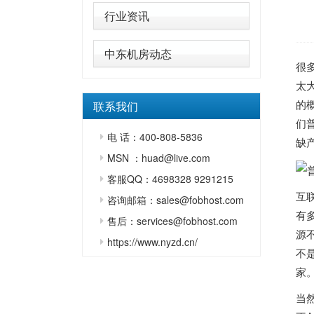
行业资讯
中东机房动态
很
太
的
联系我们
们
电 话：400-808-5836
缺
MSN ：huad@live.com
客服QQ：4698328 9291215
互
咨询邮箱：sales@fobhost.com
有
售后：services@fobhost.com
源
https://www.nyzd.cn/
不
家
当