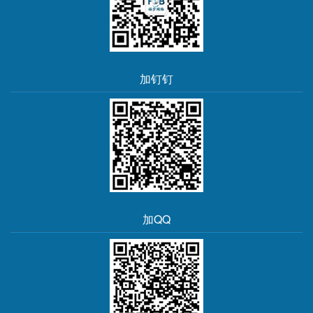
加钉钉
加QQ