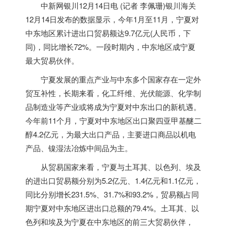
中新网银川12月14日电 (记者 李佩珊)银川海关
12月14日发布的数据显示，今年1月至11月，宁夏对
中东
地区累计进出口贸易额达9.7亿元(人民币，下
同)，同比增长72%。一段时期内，
中东
地区成宁夏
最大贸易伙伴。
宁夏发展的重点产业与
中东
多个国家存在一定外
贸互补性，长期来看，化工纤维、光伏能源、化学制
品制造业等产业或将成为宁夏对
中东
出口的新机遇。
今年前11个月，宁夏对
中东
地区出口聚四亚甲基醚二
醇4.2亿元，为最大出口产品，主要进口商品以机电
产品、镍湿法冶炼中间品为主。
从贸易国家来看，宁夏与土耳其、以色列、埃及
的进出口贸易额分别为5.2亿元、1.4亿元和1.1亿元，
同比分别增长231.5%、31.7%和93.2%，贸易额占同
期宁夏对
中东
地区进出口总额的79.4%。土耳其、以
色列和埃及为宁夏在
中东
地区的前三大贸易伙伴，