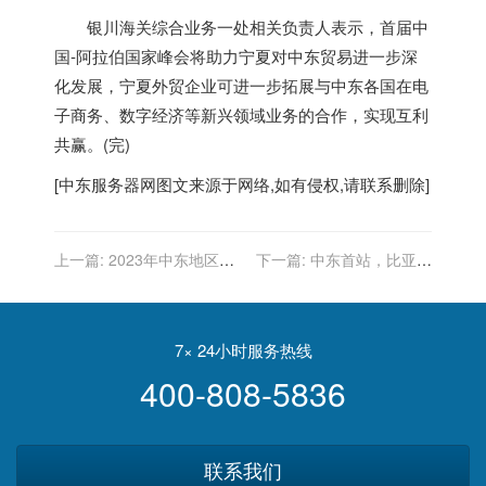
银川海关综合业务一处相关负责人表示，首届中
国-阿拉伯国家峰会将助力宁夏对
中东
贸易进一步深
化发展，宁夏外贸企业可进一步拓展与
中东
各国在电
子商务、数字经济等新兴领域业务的合作，实现互利
共赢。(完)
[
中东服务器
网图文来源于网络,如有侵权,请联系删除]
上一篇:
2023年中东地区将
下一篇:
中东首站，比亚迪
引领海上投资增长
四款车型在约旦发售
7× 24小时服务热线
400-808-5836
联系我们