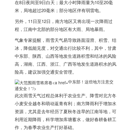
在8日夜间至9日白天；最大小时降雨量为10至20毫
米，局地超过20毫米；部分地区伴有弱雷电。
另外，11日至12日，南方地区又将出现一次降雨过
程，江南中北部的部分地区有大雨、局地暴雨。
气象专家提醒，雨雪天气易导致路面湿滑、积雪、结
冰，降低能见度，对交通出行比较不利，其中，甘肃
中东
部、陕西、山西等地发生道路积雪和结冰的风险
高，湖南、江西、浙江、广西等地发生道路积水的风
险高，建议加强交通安全管理。
中东部！这些地方注意交
通安全！”/>
此次雨雪天气过程总体利于农业生产。降雪对北方冬
小麦安全越冬和萌动返青有利；南方降雨利于增加水
资源，尤其是去年经历了夏秋冬连旱的江南等地，可
利用近期降雨，科学增加库塘蓄水，做好春耕备耕工
作，为春季农业生产打好基础。