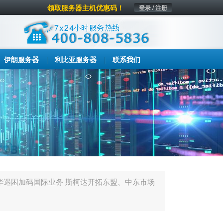
领取服务器主机优惠码！
登录 / 注册
伊朗服务器
利比亚服务器
联系我们
华遇困加码国际业务 斯柯达开拓东盟、中东市场