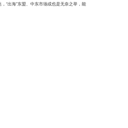
，“出海”东盟、
中东
市场或也是无奈之举，能