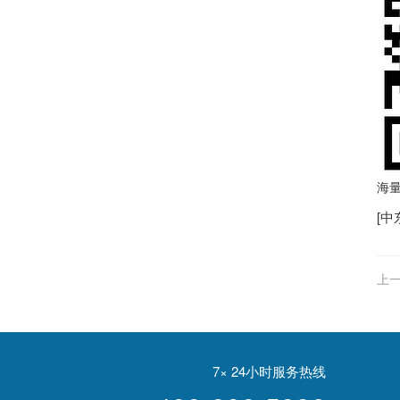
海
[
中
上一
资
7× 24小时服务热线