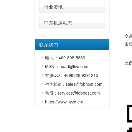
行业资讯
中东机房动态
华
交
市场
联系我们
截
电 话：400-808-5836
比
MSN ：huad@live.com
特
客服QQ：4698328 9291215
咨询邮箱：sales@fobhost.com
华
售后：services@fobhost.com
2
https://www.nyzd.cn/