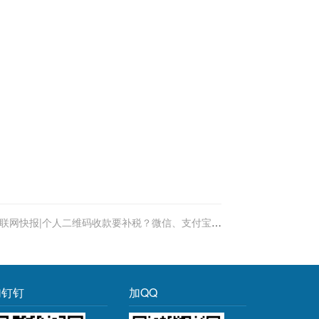
联网快报|个人二维码收款要补税？微信、支付宝回
应！
加钉钉
加QQ