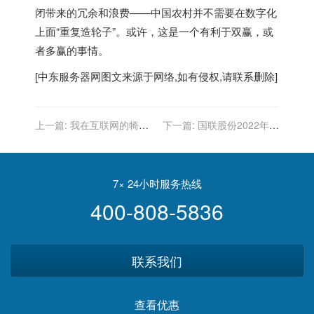
闭带来的冗余和浪费——中国农村并不需要在数字化
上面“重复造轮子”。或许，这是一个有利于双赢，或
者多赢的事情。
[
中东服务器
网图文来源于网络,如有侵权,请联系删除]
上一篇:
我在互联网的犄角
下一篇:
国联股份2022年互
旮旯里挖出了一些09年前后
联网技术服务产品营收增长
的大学宿舍桌面布置
超三倍 钛行业数据将在北数
所交易
7× 24小时服务热线
400-808-5836
联系我们
查看优惠