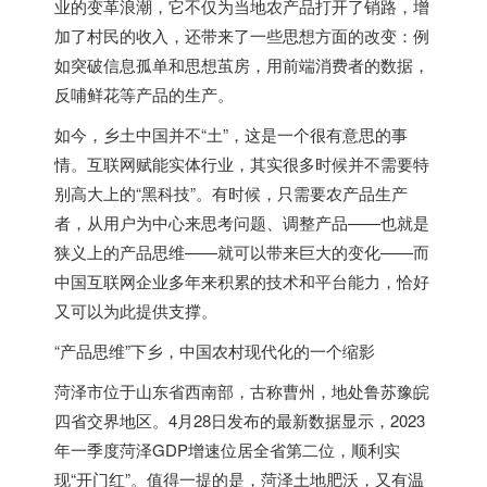
业的变革浪潮，它不仅为当地农产品打开了销路，增
加了村民的收入，还带来了一些思想方面的改变：例
如突破信息孤单和思想茧房，用前端消费者的数据，
反哺鲜花等产品的生产。
如今，乡土中国并不“土”，这是一个很有意思的事
情。互联网赋能实体行业，其实很多时候并不需要特
别高大上的“黑科技”。有时候，只需要农产品生产
者，从用户为中心来思考问题、调整产品——也就是
狭义上的产品思维——就可以带来巨大的变化——而
中国互联网企业多年来积累的技术和平台能力，恰好
又可以为此提供支撑。
“产品思维”下乡，中国农村现代化的一个缩影
菏泽市位于山东省西南部，古称曹州，地处鲁苏豫皖
四省交界地区。4月28日发布的最新数据显示，2023
年一季度菏泽GDP增速位居全省第二位，顺利实
现“开门红”。值得一提的是，菏泽土地肥沃，又有温