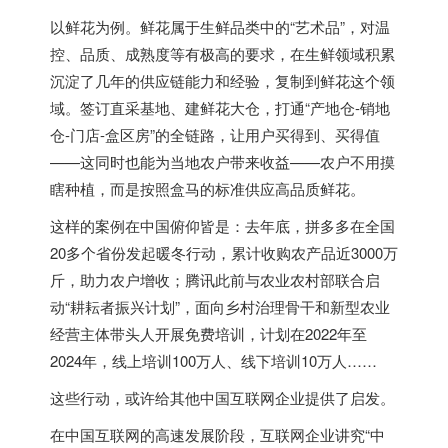
以鲜花为例。鲜花属于生鲜品类中的“艺术品”，对温
控、品质、成熟度等有极高的要求，在生鲜领域积累
沉淀了几年的供应链能力和经验，复制到鲜花这个领
域。签订直采基地、建鲜花大仓，打通“产地仓-销地
仓-门店-盒区房”的全链路，让用户买得到、买得值
——这同时也能为当地农户带来收益——农户不用摸
瞎种植，而是按照盒马的标准供应高品质鲜花。
这样的案例在中国俯仰皆是：去年底，拼多多在全国
20多个省份发起暖冬行动，累计收购农产品近3000万
斤，助力农户增收；腾讯此前与农业农村部联合启
动“耕耘者振兴计划”，面向乡村治理骨干和新型农业
经营主体带头人开展免费培训，计划在2022年至
2024年，线上培训100万人、线下培训10万人……
这些行动，或许给其他中国互联网企业提供了启发。
在中国互联网的高速发展阶段，互联网企业讲究“中