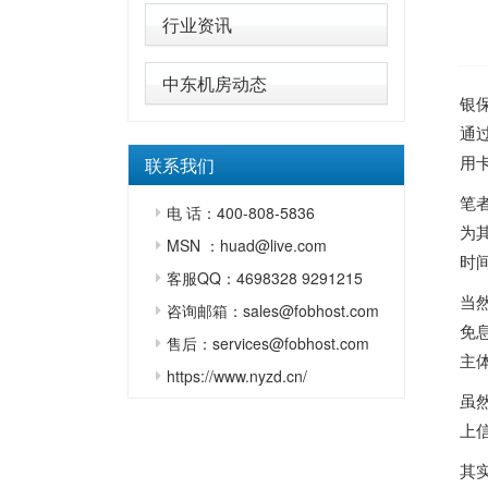
行业资讯
中东机房动态
银
通
用
联系我们
笔
电 话：400-808-5836
为
MSN ：huad@live.com
时
客服QQ：4698328 9291215
当
咨询邮箱：sales@fobhost.com
免
售后：services@fobhost.com
主
https://www.nyzd.cn/
虽
上
其