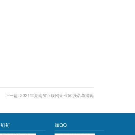
下一篇:
2021年湖南省互联网企业50强名单揭晓
加钉钉
加QQ