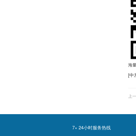
海
[
中
上一
7× 24小时服务热线