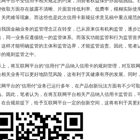
联网平台不受信用卡相关规定的约束，消费者权益保护亦面临挑战。
费收取方面存在披露不清晰、片面宣传低利率、低费率，模糊实际使
、关闭难等现象。而这些也是此次信用卡新规征求意见稿中重点规范
前我国金融业务的监管理念正在转变，已从原来仅有机构监管，逐步
出，同一业务应遵循统一的监管体系。而落实功能监管和行为监管首
，这样才能明确监管的主体和监管边界，才能监管追责。因此，笔者认
卡的规则监管之中。
际上，将互联网平台的“信用付”产品纳入信用卡的规则管理，对互联
台相关业务可以更好地防范风险，这有利于其健康有序的发展。同时
联网平台的“信用付”业务已运行多年，在产品创新玩法方面有不少可
熟。因此，笔者认为，在将互联网平台相关产品纳入信用卡监管后，
，在合规前提下，给予互联网平台一定的创新空间，这将有利于其更